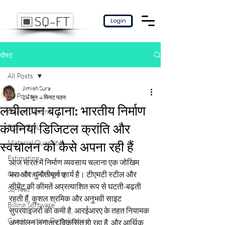
Login
पोस्ट
All Posts
Jimish Sura
All Posts
14 जून
4 मिनट पठन
लचीलापन बढ़ाना: भारतीय निर्माण
Construction
कंपनियां डिजिटल क्रांति और
BOM/BOL
Material Quantity
स्वचालन को कैसे अपना रही हैं
Estimating
आज भारत में निर्माण व्यवसाय चलाना एक जोखिम 
Quantity Surveying
भरा और चुनौतीपूर्ण कार्य है। टीएमटी स्टील और 
सीमेंट की कीमतें अप्रत्याशित रूप से घटती-बढ़ती 
Sq-feet
रहती हैं, कुशल श्रमिक और अनुभवी साइट 
Billing Software
सुपरवाइजरों की कमी है, आरईआरए के तहत नियामक 
Construction Digitalization
अनुपालन लगातार विकसित हो रहा है, और आर्थिक 